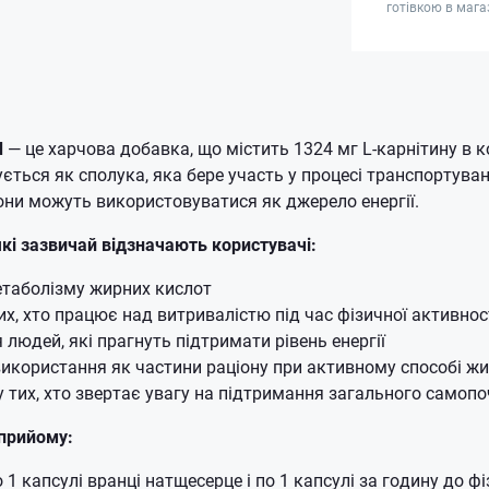
готівкою в мага
d
— це харчова добавка, що містить 1324 мг L-карнітину в ко
ується як сполука, яка бере участь у процесі транспортува
вони можуть використовуватися як джерело енергії.
кі зазвичай відзначають користувачі:
етаболізму жирних кислот
тих, хто працює над витривалістю під час фізичної активнос
 людей, які прагнуть підтримати рівень енергії
икористання як частини раціону при активному способі ж
ку тих, хто звертає увагу на підтримання загального самоп
 прийому
:
1 капсулі вранці натщесерце і по 1 капсулі за годину до ф