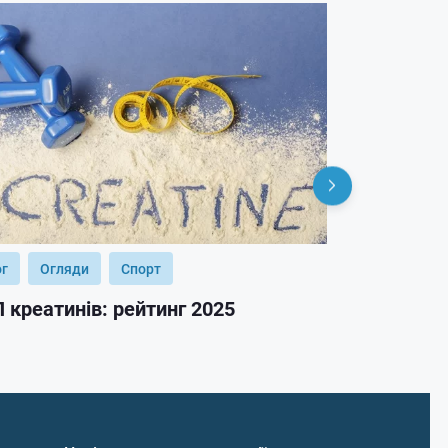
ог
Огляди
Спорт
Блог
Огл
 креатинів: рейтинг 2025
ТОП гейнер