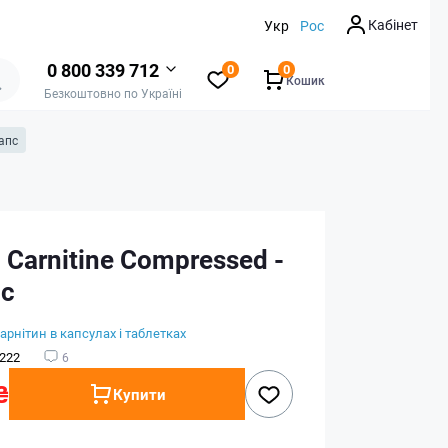
Кабінет
Укр
Рос
0 800 339 712
0
0
Кошик
Безкоштовно по Україні
капс
 Carnitine Compressed -
пс
карнітин в капсулах і таблетках
222
6
₴
Купити