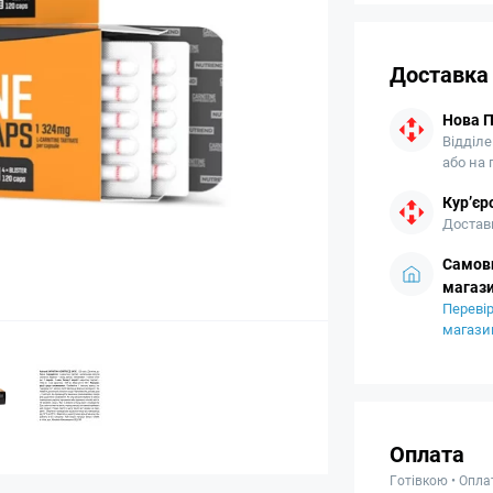
Доставка
Нова 
Відділе
або на
Кур’єр
Доставк
Самови
магази
Перевір
магази
Оплата
Готівкою • Опла