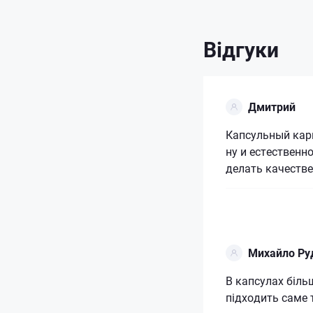
Відгуки
Дмитрий
Капсульный карн
ну и естественн
делать качестве
Михайло Ру
В капсулах біль
підходить саме 