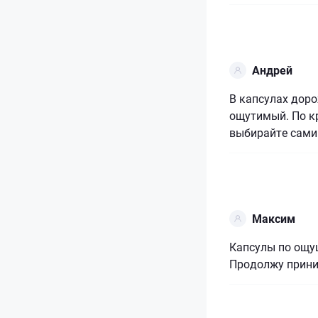
Андрей
В капсулах доро
ощутимый. По кр
выбирайте сами
Максим
Капсулы по ощу
Продолжу приним