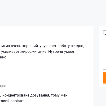
итин очень хороший, улучшает работу сердца,
о усиливает жиросжигание. Нутренд умеет
нно.
—
дик
ш концентроване дозування, тому мені
такий варіант.