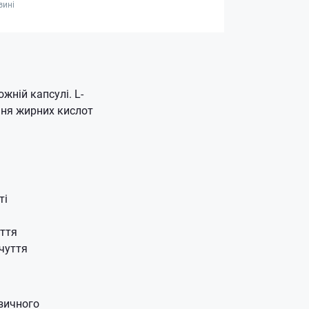
зині
жній капсулі. L-
ння жирних кислот
ті
иття
очуття
ізичного