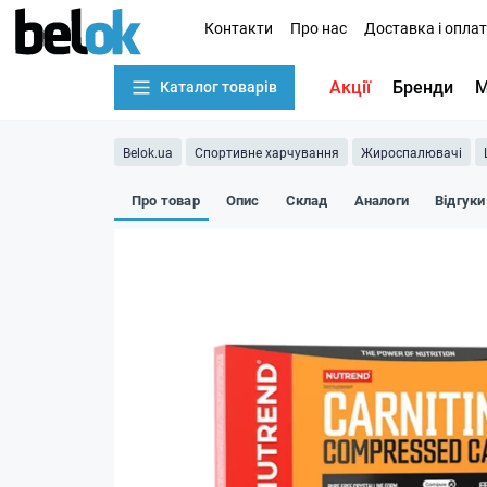
Контакти
Про нас
Доставка і опла
Акції
Бренди
М
Каталог товарів
Belok.ua
Спортивне харчування
Жироспалювачі
Про товар
Опис
Склад
Аналоги
Відгуки