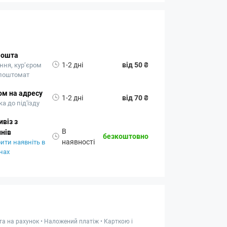
Пошта
1-2 дні
від 50 ₴
ння, кур’єром
 поштомат
ом на адресу
1-2 дні
від 70 ₴
а до під'їзду
віз з
В
нів
безкоштовно
наявності
ити наявніть в
нах
та на рахунок • Наложений платіж • Карткою і