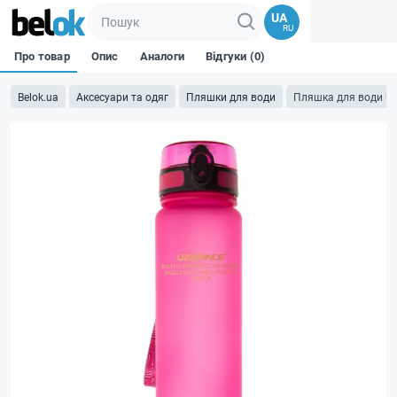
UA
RU
Про товар
Опис
Аналоги
Відгуки (0)
Belok.ua
Аксесуари та одяг
Пляшки для води
Пляшка для води UZ