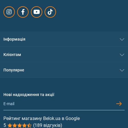
Інформація
Про нас
Клієнтам
Контакти
Система знижок
Популярне
Політика конфіденційності
Доставка і оплата
Амінокислоти
Договір приєднання
Питання та відповіді
Протеїн
Нові надходження та акції
Обмін та повернення
Контакти та адреси магазинів
Гейнери
Вітаміни та мінерали
Рейтинг магазину Belok.ua в Google
5
(189 відгуків)
Риб'ячий жир, жирні кислоти