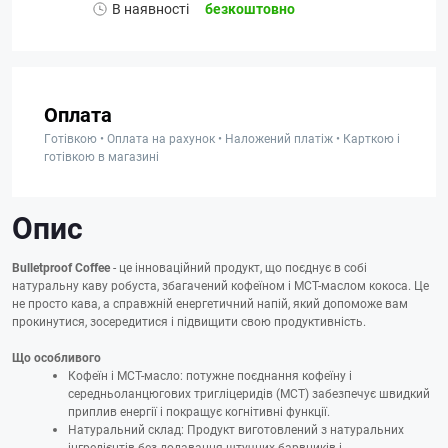
В наявності
безкоштовно
Оплата
Готівкою • Оплата на рахунок • Наложений платіж • Карткою і
готівкою в магазині
Опис
Bulletproof Coffee
- це інноваційний продукт, що поєднує в собі
натуральну каву робуста, збагачений кофеїном і MCT-маслом кокоса. Це
не просто кава, а справжній енергетичний напій, який допоможе вам
прокинутися, зосередитися і підвищити свою продуктивність.
Що особливого
Кофеїн і MCT-масло: потужне поєднання кофеїну і
середньоланцюгових тригліцеридів (MCT) забезпечує швидкий
приплив енергії і покращує когнітивні функції.
Натуральний склад: Продукт виготовлений з натуральних
інгредієнтів без додавання штучних барвників і