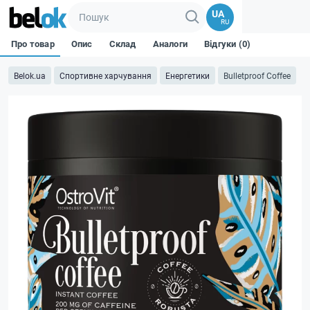
UA
RU
Про товар
Опис
Склад
Аналоги
Відгуки (0)
Belok.ua
Спортивне харчування
Енергетики
Bulletproof Coffee