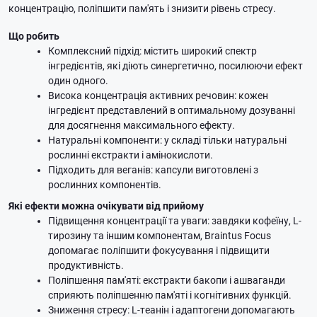
концентрацію, поліпшити пам'ять і знизити рівень стресу.
Що робить
Комплексний підхід: містить широкий спектр
інгредієнтів, які діють синергетично, посилюючи ефект
один одного.
Висока концентрація активних речовин: кожен
інгредієнт представлений в оптимальному дозуванні
для досягнення максимального ефекту.
Натуральні компоненти: у складі тільки натуральні
рослинні екстракти і амінокислоти.
Підходить для веганів: капсули виготовлені з
рослинних компонентів.
Які ефекти можна очікувати від прийому
Підвищення концентрації та уваги: завдяки кофеїну, L-
тирозину та іншим компонентам, Braintus Focus
допомагає поліпшити фокусування і підвищити
продуктивність.
Поліпшення пам'яті: екстракти бакопи і ашваганди
сприяють поліпшенню пам'яті і когнітивних функцій.
Зниження стресу: L-теанін і адаптогени допомагають