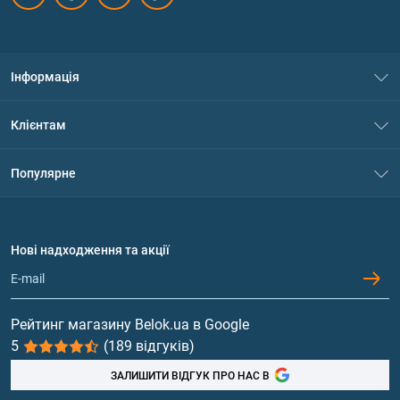
Інформація
Про нас
Клієнтам
Контакти
Система знижок
Популярне
Політика конфіденційності
Доставка і оплата
Амінокислоти
Договір приєднання
Питання та відповіді
Протеїн
Нові надходження та акції
Обмін та повернення
Контакти та адреси магазинів
Гейнери
Вітаміни та мінерали
Рейтинг магазину Belok.ua в Google
5
(189 відгуків)
Риб'ячий жир, жирні кислоти
ЗАЛИШИТИ ВІДГУК ПРО НАС В