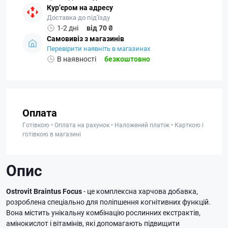
Кур’єром на адресу
Доставка до під'їзду
1-2 дні
від 70 ₴
Самовивіз з магазинів
Перевірити наявніть в магазинах
В наявності
безкоштовно
Оплата
Готівкою • Оплата на рахунок • Наложений платіж • Карткою і
готівкою в магазині
Опис
Ostrovit Braintus Focus
- це комплексна харчова добавка,
розроблена спеціально для поліпшення когнітивних функцій.
Вона містить унікальну комбінацію рослинних екстрактів,
амінокислот і вітамінів, які допомагають підвищити