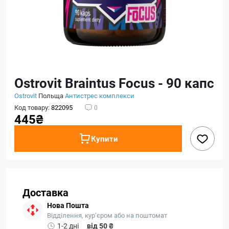
Ostrovit Braintus Focus - 90 капс
Ostrovit
Польща
Антистрес комплекси
Код товару:
822095
0
445₴
Купити
Доставка
Нова Пошта
Відділення, кур’єром або на поштомат
1-2 дні
від 50 ₴