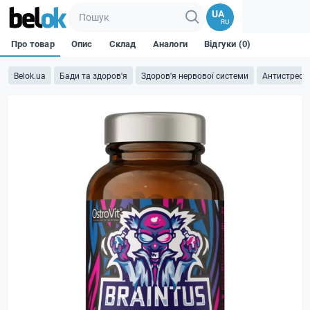
UA
RU
Про товар
Опис
Склад
Аналоги
Відгуки (0)
Belok.ua
Бади та здоров'я
Здоров'я нервової системи
Антистрес 