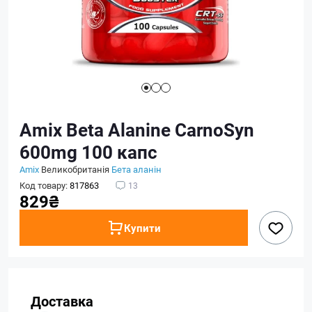
Amix Beta Alanine CarnoSyn
600mg 100 капс
Amix
Великобританія
Бета аланін
Код товару:
817863
13
829₴
Купити
Доставка