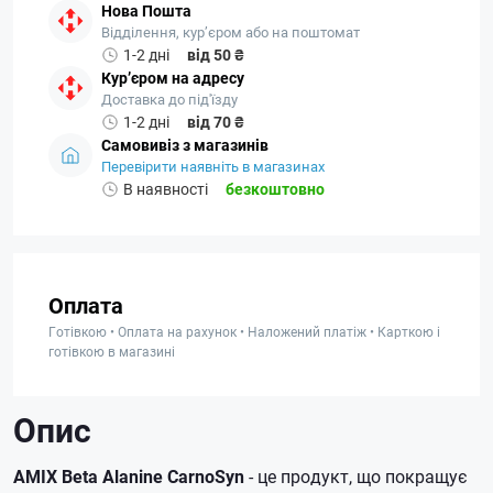
Нова Пошта
Відділення, кур’єром або на поштомат
1-2 дні
від 50 ₴
Кур’єром на адресу
Доставка до під'їзду
1-2 дні
від 70 ₴
Самовивіз з магазинів
Перевірити наявніть в магазинах
В наявності
безкоштовно
Оплата
Готівкою • Оплата на рахунок • Наложений платіж • Карткою і
готівкою в магазині
Опис
AMIX Beta Alanine CarnoSyn
- це продукт, що покращує