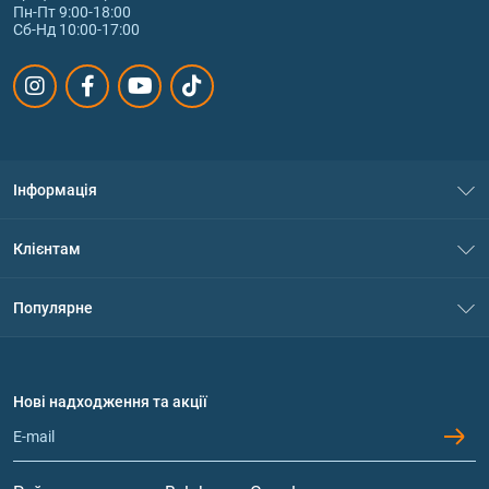
Пн-Пт 9:00-18:00
Сб-Нд 10:00-17:00
Інформація
Про нас
Клієнтам
Контакти
Система знижок
Популярне
Політика конфіденційності
Доставка і оплата
Амінокислоти
Договір приєднання
Питання та відповіді
Протеїн
Нові надходження та акції
Обмін та повернення
Контакти та адреси магазинів
Гейнери
Вітаміни та мінерали