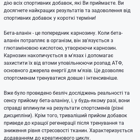
дію всіх спортивних добавок, які Ви приймаєте.
Ви
досягнете найкращих результатів та задоволення від
спортивних добавок у короткі терміни!
Бета-аланін - це попередник карнозину. Коли бета-
аланін потрапляє в організм, він зв'язується з
глютаміновою кислотою, утворюючи карнозин.
Карнозин накопичується в м'язах і допомагає
захистити їх від втоми уповільнюючи розпад АТФ,
основного джерела енергії для м'язів. Це дозволяє
спортсменам тренуватися довше і інтенсивніше.
Вже було проведено безліч досліджень реальності та
сенсу прийому бета-аланіну, і, у будь-якому разі, вони
справді вплинули на результати спортсменів (різні
дисципліни).
Крім того, триваліший прийом добавок
приведе до кращої регенерації після тренування та
зниження рівня стресовості тканин.
Характеризується
додаванням до креатинового циклу.