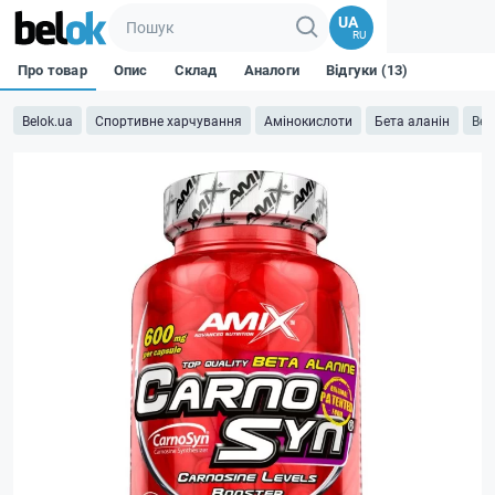
UA
RU
Про товар
Опис
Склад
Аналоги
Відгуки (13)
Belok.ua
Спортивне харчування
Амінокислоти
Бета аланін
Bet