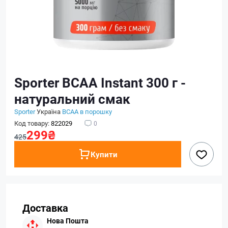
Sporter BCAA Instant 300 г -
натуральний смак
Sporter
Україна
BCAA в порошку
Код товару:
822029
0
299₴
425
Купити
Доставка
Нова Пошта