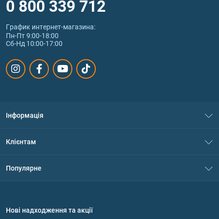
0 800 339 712
График интернет‑магазина:
Пн-Пт 9:00-18:00
Сб-Нд 10:00-17:00
Інформація
Про нас
Клієнтам
Контакти
Система знижок
Популярне
Політика конфіденційності
Доставка і оплата
Амінокислоти
Договір приєднання
Питання та відповіді
Протеїн
Нові надходження та акції
Обмін та повернення