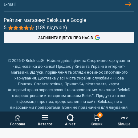
Контакти та адреси магазинів
Гейнери
Вітаміни та мінерали
Рейтинг магазину Belok.ua в Google
5
(189 відгуків)
Риб'ячий жир, жирні кислоти
ЗАЛИШИТИ ВІДГУК ПРО НАС В
© 2026 © Belok.ua® - Найвигідніші ціни на Спортивне харчування
- від новачка до качка! Продаж у Києві та Україні в інтернет-
магазині. Відгуки, порівняння та огляди новинок спортивного
харчування. Доставка у всі міста України службами «Нова
Пошта». Оплата: готівка, Приват-24, післяплата, карти.
Авторські права зареєстровані та охороняються законом! Belok®
є зареєстрованим товарним знаком Belok™. Продукти та вся
інформація про них, представлені на сайті Belok.ua, не є
лікарськими препаратами. Вони не призначені для лікування,
зняття симптомів та запобігання хворобам.
0
Інтернет магазин Belok.ua
››
Інтернет магазин спортивного
Головна
Каталог
AI чат
Кошик
Більше
харчування