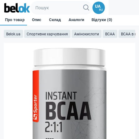
UA
RU
Про товар
Опис
Склад
Аналоги
Відгуки (0)
Belok.ua
Спортивне харчування
Амінокислоти
BCAA
BCAA в п