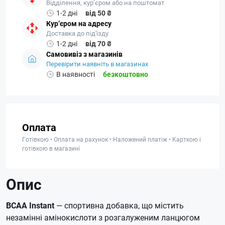
Відділення, кур’єром або на поштомат
1-2 дні
від 50 ₴
Кур’єром на адресу
Доставка до під'їзду
1-2 дні
від 70 ₴
Самовивіз з магазинів
Перевірити наявніть в магазинах
В наявності
безкоштовно
Оплата
Готівкою • Оплата на рахунок • Наложений платіж • Карткою і
готівкою в магазині
Опис
BCAA Instant
— спортивна добавка, що містить
незамінні амінокислоти з розгалуженим ланцюгом