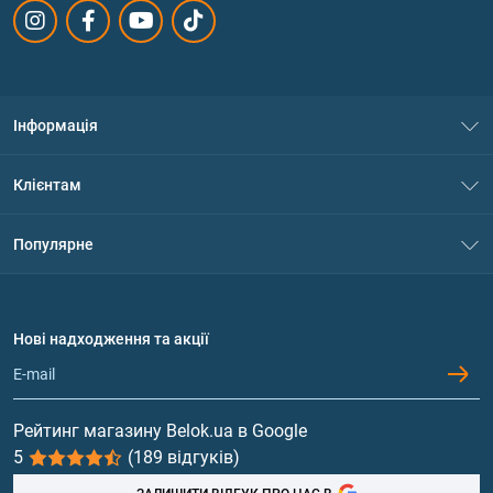
Інформація
Про нас
Клієнтам
Контакти
Система знижок
Популярне
Політика конфіденційності
Доставка і оплата
Амінокислоти
Договір приєднання
Питання та відповіді
Протеїн
Нові надходження та акції
Обмін та повернення
Контакти та адреси магазинів
Гейнери
Вітаміни та мінерали
Рейтинг магазину Belok.ua в Google
5
(189 відгуків)
Риб'ячий жир, жирні кислоти