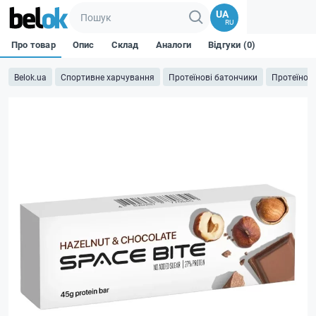
UA
RU
Про товар
Опис
Склад
Аналоги
Відгуки (0)
Belok.ua
Спортивне харчування
Протеїнові батончики
Протеїнові