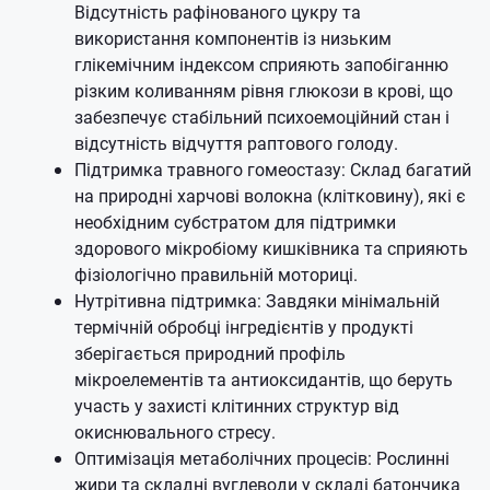
Відсутність рафінованого цукру та
використання компонентів із низьким
глікемічним індексом сприяють запобіганню
різким коливанням рівня глюкози в крові, що
забезпечує стабільний психоемоційний стан і
відсутність відчуття раптового голоду.
Підтримка травного гомеостазу: Склад багатий
на природні харчові волокна (клітковину), які є
необхідним субстратом для підтримки
здорового мікробіому кишківника та сприяють
фізіологічно правильній моториці.
Нутрітивна підтримка: Завдяки мінімальній
термічній обробці інгредієнтів у продукті
зберігається природний профіль
мікроелементів та антиоксидантів, що беруть
участь у захисті клітинних структур від
окиснювального стресу.
Оптимізація метаболічних процесів: Рослинні
жири та складні вуглеводи у складі батончика