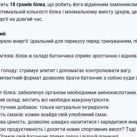
тить
18 грамів білка
, що робить його відмінним замінником
тимальній кількості білка і мінімальному вмісту цукрів, ц
ергії на довгий час.
ий:
ело енергії: ідеальний для перекусу перед тренуванням, пі
м'язів: білок в складі батончика сприяє зростанню і відно
голоду: стримує апетит і допомагає контролювати вагу.
омпактний формат дозволяє брати батончик з собою куди 
т білка: забезпечує організм необхідними амінокислотами.
й склад: містить всі необхідні макронутрієнти.
штучних добавок: тільки натуральні інгредієнти.
сть смаків: кожен знайде свій улюблений смак.
ва цінність: дозволяє швидко насититися і зарядитися ене
ю продуктивність і досягти нових спортивних висот? Тоді S
! Замов свій батончик прямо зараз і відчуй різницю!