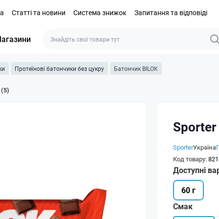
та
Статті та новини
Система знижок
Запитання та відповіді
агазини
ки
Протеїнові батончики без цукру
Батончик BILOK
 (5)
Sporter
Sporter
Україна
Код товару:
821
Доступні ва
60 г
Смак