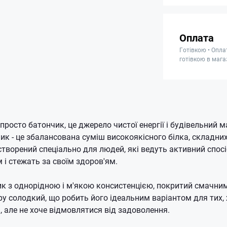
Оплата
Готівкою • Опла
готівкою в мага
 просто батончик, це джерело чистої енергії і будівельний м
ик - це збалансована суміш високоякісного білка, складних
створений спеціально для людей, які ведуть активний спосі
і стежать за своїм здоров'ям.
ик з однорідною і м'якою консистенцією, покритий смачн
ру солодкий, що робить його ідеальним варіантом для тих, 
, але не хоче відмовлятися від задоволення.