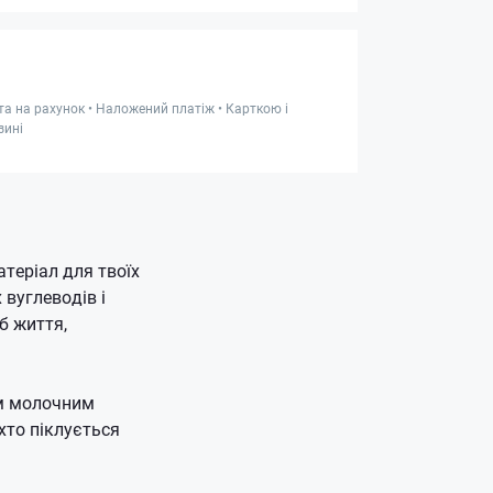
та на рахунок • Наложений платіж • Карткою і
зині
атеріал для твоїх
 вуглеводів і
б життя,
им молочним
хто піклується