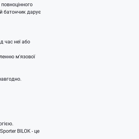
 повноцінного
ей батончик дарує
д час неї або
вленню м'язової
завгодно.
ргією.
porter BILOK - це