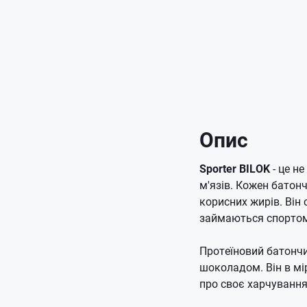
Опис
Sporter BILOK
- це не
м'язів. Кожен батонч
корисних жирів. Він 
займаються спортом 
Протеїновий батонч
шоколадом. Він в мі
про своє харчування