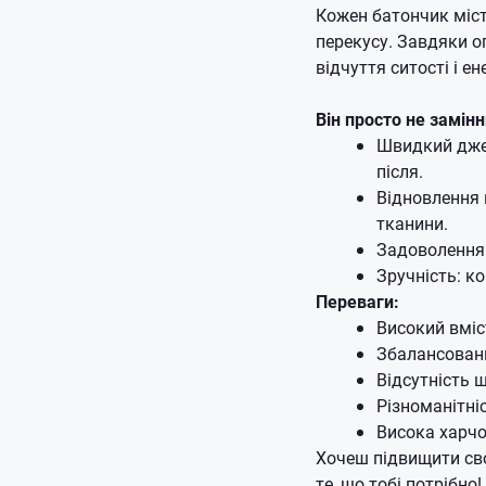
Кожен батончик міс
перекусу. Завдяки оп
відчуття ситості і ен
Він просто не замінн
Швидкий джер
після.
Відновлення 
тканини.
Задоволення 
Зручність: к
Переваги:
Високий вміс
Збалансовани
Відсутність 
Різноманітні
Висока харчо
Хочеш підвищити сво
те, що тобі потрібно