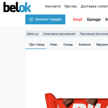
Контакти
Про нас
Доставка і опла
Акції
Бренди
М
Каталог товарів
Belok.ua
Спортивне харчування
Протеїнові батончи
Про товар
Опис
Склад
Аналоги
Відгуки