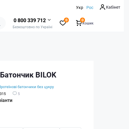
Кабінет
Укр
Рос
0 800 339 712
0
0
Кошик
Безкоштовно по Україні
 Батончик BILOK
Протеїнові батончики без цукру
315
5
ріанти