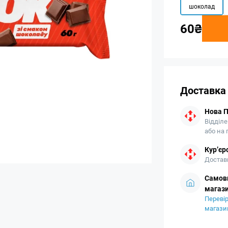
шоколад
60₴
Доставка
Нова 
Відділе
або на
Кур’єр
Доставк
Самови
магази
Перевір
магази