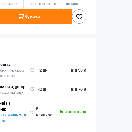
полуниця
арахісова паста
печиво
Купити
Пошта
1-2 дні
від 50 ₴
ння, кур’єром
 поштомат
ом на адресу
1-2 дні
від 70 ₴
а до під'їзду
віз з
В
нів
безкоштовно
наявності
ити наявніть в
нах