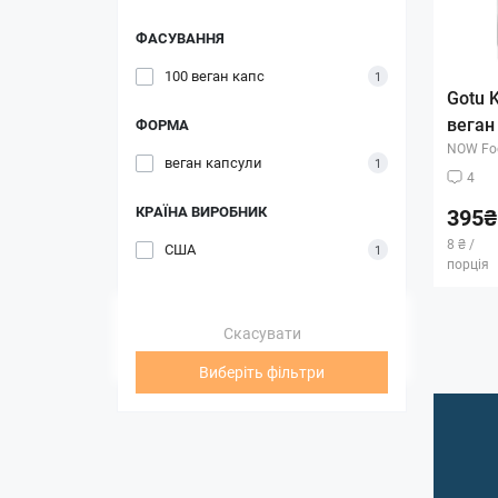
ФАСУВАННЯ
100 веган капс
1
Gotu K
веган
ФОРМА
NOW Fo
веган капсули
1
4
КРАЇНА ВИРОБНИК
395₴
8 ₴ /
США
1
порція
Скасувати
Виберіть фільтри