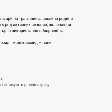
агаторічна трав'яниста рослина родини
тять ряд активних речовин, включаючи
історію використання в Аюрведі та
козид і мадекасозид – вони
н.
 і знижують рівень стресу.
е основні способи одержання корисних