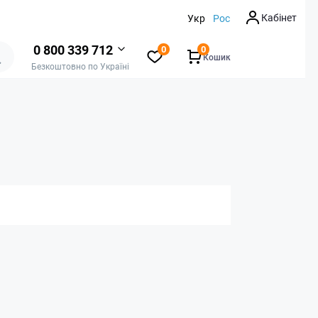
Кабінет
Укр
Рос
0 800 339 712
0
0
Кошик
Безкоштовно по Україні