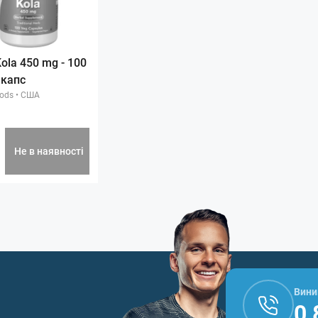
ola 450 mg - 100
 капс
ods
•
США
Не в наявності
Вини
0 