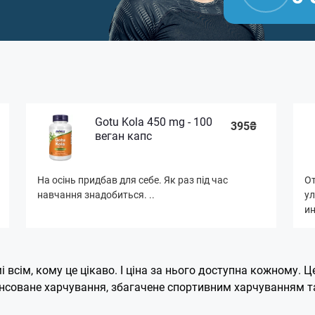
Gotu Kola 450 mg - 100
395₴
веган капс
На осінь придбав для себе. Як раз під час
От
навчання знадобиться. ..
ул
ин
 всім, кому це цікаво. І ціна за нього доступна кожному. 
лансоване харчування, збагачене спортивним харчуванням т