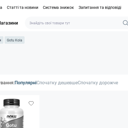
та
Статті та новини
Система знижок
Запитання та відповіді
агазини
и
Gotu Kola
ування:
Популярні
Спочатку дешевше
Спочатку дорожче