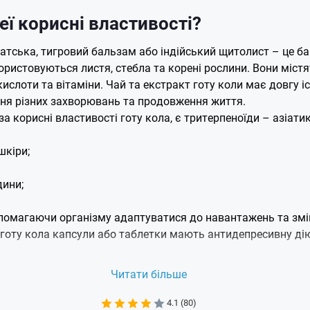
неї корисні властивості?
іатська, тигровий бальзам або індійський щитолист – це б
користовуються листя, стебла та корені рослини. Вони міс
окислоти та вітаміни. Чай та екстракт готу коли має довгу 
ння різних захворювань та продовження життя.
 корисні властивості готу кола, є тритерпеноїди – азіати
шкіри;
дини;
опомагаючи організму адаптуватися до навантажень та змі
 готу кола капсули або таблетки мають антидепресивну дію
оли в продуктах харчування
Читати більше
в деяких азіатських кухнях у салатах, напоях та каррі. Ал
4.1 (80)