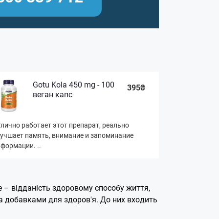
Gotu Kola 450 mg - 100
395₴
веган капс
лично работает этот препарат, реально
учшает память, внимание и запоминание
формации. ..
Це – відданість здоровому способу життя,
а добавками для здоров'я. До них входить