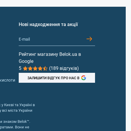
Нові надходження та акції
тракт, чай) та цілі застосування. Загальні
посіб застосування.
у дискомфорту в шлунку робіть це під час
Рейтинг магазину Belok.ua в
Google
5
(189 відгуків)
ніть прийом та проконсультуйтеся з
ЗАЛИШИТИ ВІДГУК ПРО НАС В
 кислоти
ння лікаря, перш ніж екстракт готу кола
у Києві та Україні в
 всі міста України
ації активних речовин:
м знаком Belok™.
аратами. Вони не