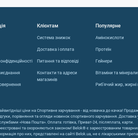
и.
у колу: покрокова інструкція
ція
Клієнтам
Популярне
ості від її форми (капсули, таблетки, порошок, рідкий екс
Система знижок
Амінокислоти
одукту, звертаючи увагу на рекомендоване дозування та с
Доставка і оплата
Протеїн
ть з мінімальної рекомендованої дози. Для зниження ризик
онфіденційності
Питання та відповіді
Гейнери
о приймати готу кола регулярно.
початку прийому. При виникненні небажаних реакцій припи
риєднання
Контакти та адреси
Вітаміни та мінерали
магазинів
повернення
Риб'ячий жир, жирні
нші ліки, вагітні чи годуєте грудьми, то отримайте схвале
а день?
айвигідніші ціни на Спортивне харчування - від новачка до качка! Продаж 
ідгуки, порівняння та огляди новинок спортивного харчування. Доставка у
 змінюватись в залежності від форми випуску та концентр
службами «Нова Пошта». Оплата: готівка, Приват-24, післяплата, карти.
00 мг, за 2-3 прийоми;
реєстровані та охороняються законом! Belok® є зареєстрованим товарни
формація про них, представлені на сайті Belok.ua, не є лікарськими преп
-3 рази;