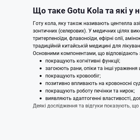
Що таке Gotu Kola та які у 
Готу кола, яку також називають центелла аз
зонтичних (селерових). У медичних цілях ви
тритерпеноїди, флавоноїди, ефірні олії, амін
традиційній китайській медицині для лікува
Основними компонентами, що відповідають за
покращують когнітивні функції;
загоюють рани, опіки та інші ураження 
покращують кровообіг;
позитивно впливають на кровоносні су
покращують роботу печінки та нирок;
виявляють адаптогенні властивості, д
Деякі дослідження та відгуки показують, що
Натуральні джерела готу к
Листя готу кола їстівні, і використовуються 