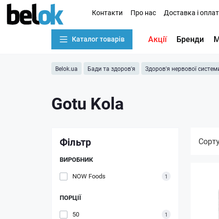
Контакти
Про нас
Доставка і опла
Акції
Бренди
М
Каталог товарів
Belok.ua
Бади та здоров'я
Здоров'я нервової систем
Gotu Kola
Фільтр
Сорт
ВИРОБНИК
NOW Foods
1
ПОРЦІЇ
50
1