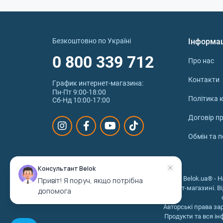
ефектів від готу кола – це чай, екстракт, БАД
Як правильно приймати гот
Безкоштовно по Україні
Інформа
Прийом добавки Готу Кола варіюється в залежн
0 800 339 712
кроки:
Про нас
Ознайомтеся з інструкцією вибраного пр
Контакти
Якщо приймаєте готу кола вперше, почні
График интернет‑магазина:
Пн-Пт 9:00-18:00
або після їди.
Політика к
Сб-Нд 10:00-17:00
Для досягнення бажаного ефекту важлив
Слідкуйте за своїм самопочуттям після 
Договір п
лікарем.
Обмін та 
Якщо є хронічні захворювання, ви приймаєте і
купити.
Консультант Belok
Скільки готу колу можна вживати з
© 2026 © Belok.ua® - Н
Привіт! Я поруч, якщо потрібна
інтернет-магазині. В
допомога
Рекомендоване денне дозування може значно
готу кола таблетки або капсули – 300-10
Авторські права за
Продукти та вся ін
рідкий екстракт готу коли – по 1-3 мл, 1