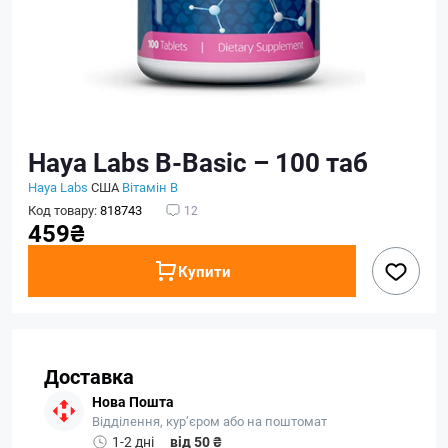
Haya Labs B-Basic – 100 таб
Haya Labs
США
Вітамін B
Код товару:
818743
12
459₴
Купити
Доставка
Нова Пошта
Відділення, кур’єром або на поштомат
1-2 дні
від 50 ₴