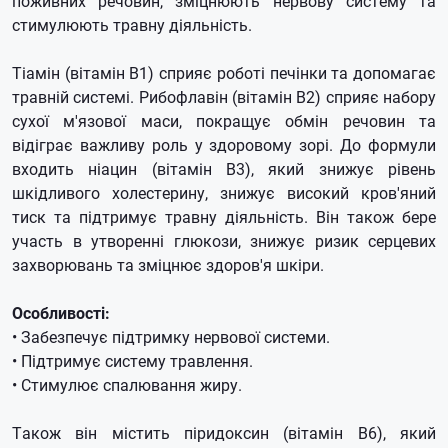
поживних речовин, зміцнюють нервову систему та
стимулюють травну діяльність.
Тіамін (вітамін B1) сприяє роботі печінки та допомагає
травній системі. Рибофлавін (вітамін B2) сприяє набору
сухої м'язової маси, покращує обмін речовин та
відіграє важливу роль у здоровому зорі. До формули
входить ніацин (вітамін B3), який знижує рівень
шкідливого холестерину, знижує високий кров'яний
тиск та підтримує травну діяльність. Він також бере
участь в утворенні глюкози, знижує ризик серцевих
захворювань та зміцнює здоров'я шкіри.
Особливості:
• Забезпечує підтримку нервової системи.
• Підтримує систему травлення.
• Стимулює спалювання жиру.
Також він містить піридоксин (вітамін B6), який