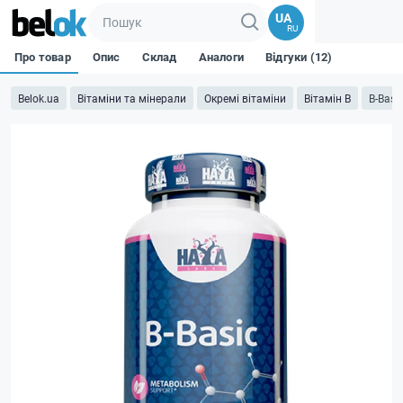
UA
RU
Про товар
Опис
Склад
Аналоги
Відгуки (12)
Belok.ua
Вітаміни та мінерали
Окремі вітаміни
Вітамін B
B-Basi