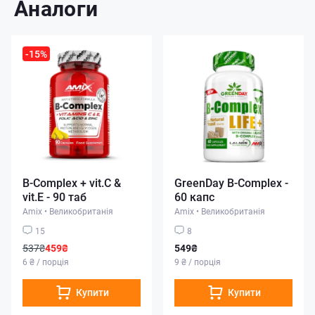
Аналоги
-15%
B-Complex + vit.C &
GreenDay B-Complex -
vit.E - 90 таб
60 капс
Amix
•
Великобританія
Amix
•
Великобританія
15
8
537₴
459₴
549₴
6 ₴ / порція
9 ₴ / порція
Купити
Купити