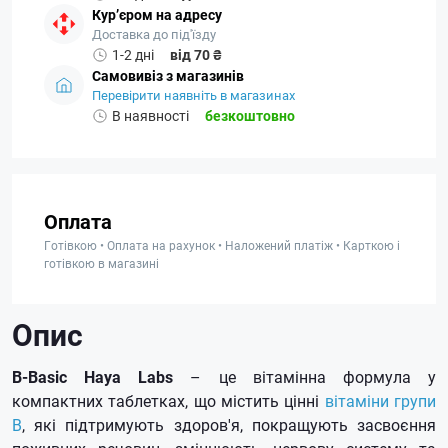
Кур’єром на адресу
Доставка до під'їзду
1-2 дні
від 70 ₴
Самовивіз з магазинів
Перевірити наявніть в магазинах
В наявності
безкоштовно
Оплата
Готівкою • Оплата на рахунок • Наложений платіж • Карткою і
готівкою в магазині
Опис
B-Basic Haya Labs
– це вітамінна формула у
компактних таблетках, що містить цінні
вітаміни групи
B
, які підтримують здоров'я, покращують засвоєння