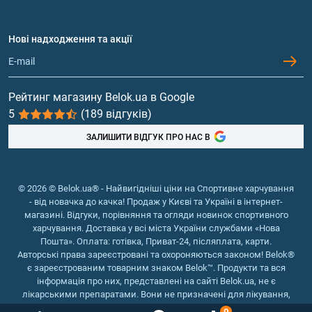
Амінокислоти
Договір приєднання
Питання та відповіді
Протеїн
Нові надходження та акції
Обмін та повернення
Контакти та адреси магазинів
Гейнери
Вітаміни та мінерали
Рейтинг магазину Belok.ua в Google
5
(189 відгуків)
Риб'ячий жир, жирні кислоти
ЗАЛИШИТИ ВІДГУК ПРО НАС В
© 2026 © Belok.ua® - Найвигідніші ціни на Спортивне харчування
- від новачка до качка! Продаж у Києві та Україні в інтернет-
магазині. Відгуки, порівняння та огляди новинок спортивного
харчування. Доставка у всі міста України службами «Нова
Пошта». Оплата: готівка, Приват-24, післяплата, карти.
Авторські права зареєстровані та охороняються законом! Belok®
є зареєстрованим товарним знаком Belok™. Продукти та вся
інформація про них, представлені на сайті Belok.ua, не є
лікарськими препаратами. Вони не призначені для лікування,
зняття симптомів та запобігання хворобам.
0