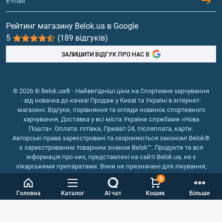
Гейнери
Вітаміни та мінерали
Рейтинг магазину Belok.ua в Google
5
(189 відгуків)
Риб'ячий жир, жирні кислоти
ЗАЛИШИТИ ВІДГУК ПРО НАС В
© 2026 © Belok.ua® - Найвигідніші ціни на Спортивне харчування
- від новачка до качка! Продаж у Києві та Україні в інтернет-
магазині. Відгуки, порівняння та огляди новинок спортивного
харчування. Доставка у всі міста України службами «Нова
Пошта». Оплата: готівка, Приват-24, післяплата, карти.
Авторські права зареєстровані та охороняються законом! Belok®
є зареєстрованим товарним знаком Belok™. Продукти та вся
інформація про них, представлені на сайті Belok.ua, не є
лікарськими препаратами. Вони не призначені для лікування,
зняття симптомів та запобігання хворобам.
0
Інтернет магазин Belok.ua
››
Інтернет магазин спортивного
Головна
Каталог
AI чат
Кошик
Більше
харчування