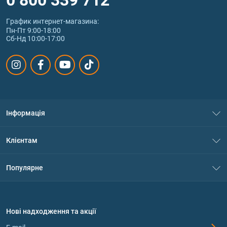
График интернет‑магазина:
Пн-Пт 9:00-18:00
Сб-Нд 10:00-17:00
Інформація
Про нас
Клієнтам
Контакти
Система знижок
Популярне
Політика конфіденційності
Доставка і оплата
Амінокислоти
Договір приєднання
Питання та відповіді
Протеїн
Нові надходження та акції
Обмін та повернення
Контакти та адреси магазинів