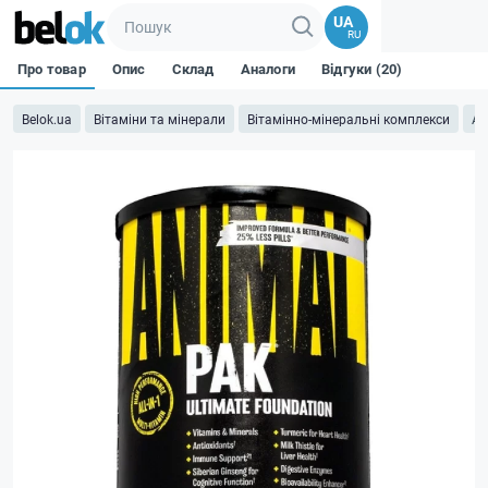
UA
RU
Про товар
Опис
Склад
Аналоги
Відгуки (20)
Belok.ua
Вітаміни та мінерали
Вітамінно-мінеральні комплекси
AN