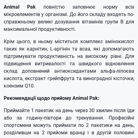
Animal Pak
повністю заповнює норму всіх
мікроелементів у організмі.
До його складу входять по-
справжньому великі дозування вітамінів групи B для
максимальної продуктивності.
Крім цього, в ньому міститься комплекс амінокислот
таких як карнітин, L-аргінін та всаа, які допомагають
підтримувати продуктивність на високому рівні.
Для
підвищення витривалості та швидкого відновлення
склад доповнений антиоксидантами альфа-ліпоєва
кислота, екстракт грейпфрута та виноградної кісточки,
коензим Q10.
Рекомендації щодо прийому Animal Pak:
Приймайте 1 пакетик на день через 30 хвилин після їди
або за годину-півтори до тренування.
Професійні
спортсмени можуть приймати по 2 пакетики на день,
розділивши на 2 прийоми вранці і в другій половині