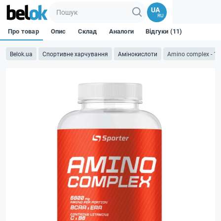
UA
RU
Про товар
Опис
Склад
Аналоги
Відгуки (11)
Belok.ua
Спортивне харчування
Амінокислоти
Amino complex - 16