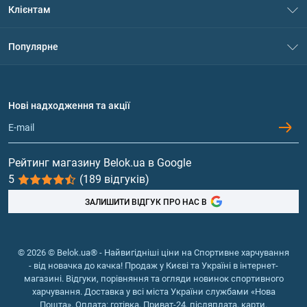
Клієнтам
Контакти
Система знижок
Популярне
Політика конфіденційності
Доставка і оплата
Амінокислоти
Договір приєднання
Питання та відповіді
Протеїн
Нові надходження та акції
Обмін та повернення
Контакти та адреси магазинів
Гейнери
Вітаміни та мінерали
Рейтинг магазину Belok.ua в Google
5
(189 відгуків)
Риб'ячий жир, жирні кислоти
ЗАЛИШИТИ ВІДГУК ПРО НАС В
© 2026 © Belok.ua® - Найвигідніші ціни на Спортивне харчування
- від новачка до качка! Продаж у Києві та Україні в інтернет-
магазині. Відгуки, порівняння та огляди новинок спортивного
харчування. Доставка у всі міста України службами «Нова
Пошта». Оплата: готівка, Приват-24, післяплата, карти.