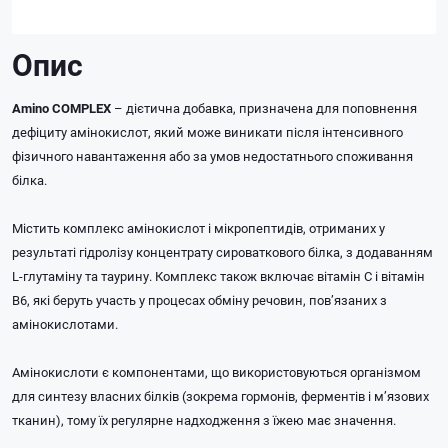
Опис
Amino COMPLEX
– дієтична добавка, призначена для поповнення
дефіциту амінокислот, який може виникати після інтенсивного
фізичного навантаження або за умов недостатнього споживання
білка.
Містить комплекс амінокислот і мікропептидів, отриманих у
результаті гідролізу концентрату сироваткового білка, з додаванням
L-глутаміну та таурину. Комплекс також включає вітамін С і вітамін
B6, які беруть участь у процесах обміну речовин, пов’язаних з
амінокислотами.
Амінокислоти є компонентами, що використовуються організмом
для синтезу власних білків (зокрема гормонів, ферментів і м’язових
тканин), тому їх регулярне надходження з їжею має значення.