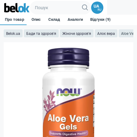
UA
RU
Про товар
Опис
Склад
Аналоги
Відгуки (9)
Belok.ua
Бади та здоров'я
Жіноче здоров'я
Алоє вера
Aloe Vera