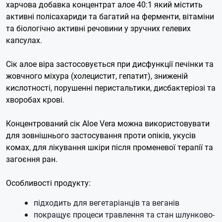
харчова добавка концентрат алое 40:1 який містить
активні полісахариди та багатий на ферменти, вітаміни
та біологічно активні речовини у зручних гелевих
капсулах.
Сік алое віра застосовується при дисфункції печінки та
жовчного міхура (холецистит, гепатит), зниженій
кислотності, порушенні перистальтики, дисбактеріозі та
хворобах крові.
Концентрований сік Aloe Vera можна використовувати
для зовнішнього застосування проти опіків, укусів
комах, для лікування шкіри після променевої терапії та
загоєння ран.
Особливості продукту:
підходить для вегетаріанців та веганів
покращує процеси травлення та стан шлунково-