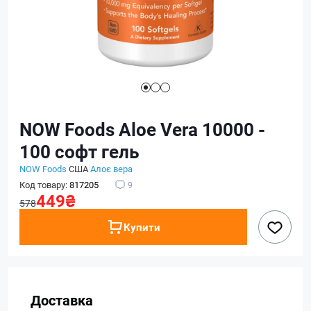
NOW Foods Aloe Vera 10000 -
100 софт гель
NOW Foods
США
Алоє вера
Код товару:
817205
9
449₴
578
Купити
Доставка