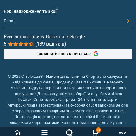
Договір приєднання
Питання та відповіді
Протеїн
Нові надходження та акції
Обмін та повернення
Контакти та адреси магазинів
Гейнери
Вітаміни та мінерали
Рейтинг магазину Belok.ua в Google
5
(189 відгуків)
Риб'ячий жир, жирні кислоти
ЗАЛИШИТИ ВІДГУК ПРО НАС В
© 2026 © Belok.ua® - Найвигідніші ціни на Спортивне харчування
- від новачка до качка! Продаж у Києві та Україні в інтернет-
магазині. Відгуки, порівняння та огляди новинок спортивного
харчування. Доставка у всі міста України службами «Нова
Пошта». Оплата: готівка, Приват-24, післяплата, карти.
Авторські права зареєстровані та охороняються законом! Belok®
є зареєстрованим товарним знаком Belok™. Продукти та вся
інформація про них, представлені на сайті Belok.ua, не є
лікарськими препаратами. Вони не призначені для лікування,
зняття симптомів та запобігання хворобам.
0
Інтернет магазин Belok.ua
››
Інтернет магазин спортивного