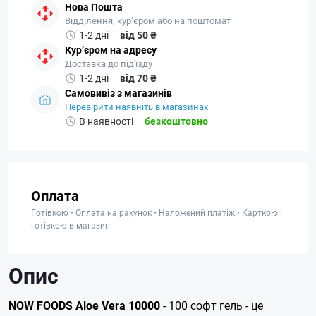
Нова Пошта
Відділення, кур’єром або на поштомат
1-2 дні
від 50 ₴
Кур’єром на адресу
Доставка до під'їзду
1-2 дні
від 70 ₴
Самовивіз з магазинів
Перевірити наявніть в магазинах
В наявності
безкоштовно
Оплата
Готівкою • Оплата на рахунок • Наложений платіж • Карткою і
готівкою в магазині
Опис
NOW FOODS Aloe Vera 10000
- 100 софт гель - це