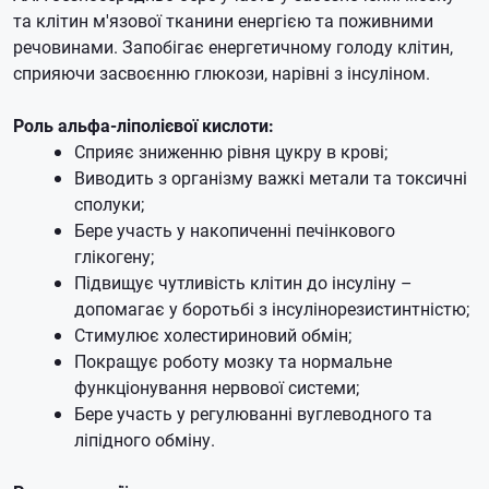
та клітин м'язової тканини енергією та поживними
речовинами.
Запобігає енергетичному голоду клітин,
сприяючи засвоєнню глюкози, нарівні з інсуліном.
Роль альфа-ліполієвої кислоти:
Сприяє зниженню рівня цукру в крові;
Виводить з організму важкі метали та токсичні
сполуки;
Бере участь у накопиченні печінкового
глікогену;
Підвищує чутливість клітин до інсуліну –
допомагає у боротьбі з інсулінорезистинтністю;
Стимулює холестириновий обмін;
Покращує роботу мозку та нормальне
функціонування нервової системи;
Бере участь у регулюванні вуглеводного та
ліпідного обміну.