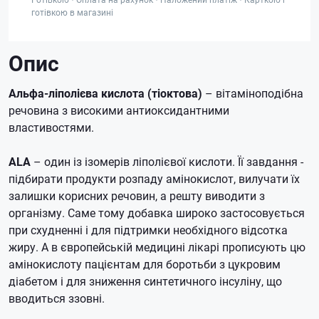
готівкою в магазині
Опис
Альфа-ліполієва кислота (тіоктова)
– вітаміноподібна
речовина з високими антиоксидантними
властивостями.
ALA
– один із ізомерів ліполієвої кислоти.
Її завдання -
підбирати продукти розпаду амінокислот, вилучати їх
залишки корисних речовин, а решту виводити з
організму.
Саме тому добавка широко застосовується
при схудненні і для підтримки необхідного відсотка
жиру.
А в європейській медицині лікарі прописують цю
амінокислоту пацієнтам для боротьби з цукровим
діабетом і для зниження синтетичного інсуліну, що
вводиться ззовні.