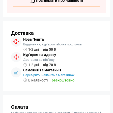
Повідомити про наявність
Доставка
Нова Пошта
Відділення, кур’єром або на поштомат
1-2 дні
від 50 ₴
Кур’єром на адресу
Доставка до під'їзду
1-2 дні
від 70 ₴
Самовивіз з магазинів
Перевірити наявніть в магазинах
В наявності
безкоштовно
Оплата
Готівкою • Оплата на рахунок • Наложений платіж • Карткою і