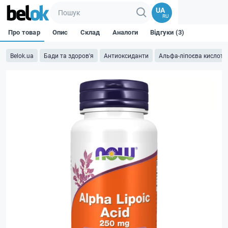
UA
RU
Про товар
Опис
Склад
Аналоги
Відгуки (3)
Belok.ua
Бади та здоров'я
Антиоксиданти
Альфа-ліпоєва кислота