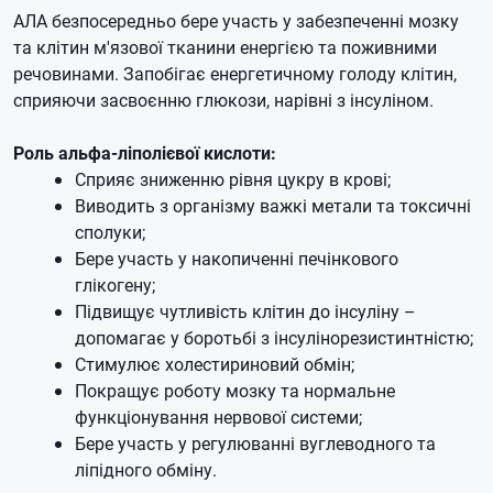
АЛА безпосередньо бере участь у забезпеченні мозку
та клітин м'язової тканини енергією та поживними
речовинами.
Запобігає енергетичному голоду клітин,
сприяючи засвоєнню глюкози, нарівні з інсуліном.
Роль альфа-ліполієвої кислоти:
Сприяє зниженню рівня цукру в крові;
Виводить з організму важкі метали та токсичні
сполуки;
Бере участь у накопиченні печінкового
глікогену;
Підвищує чутливість клітин до інсуліну –
допомагає у боротьбі з інсулінорезистинтністю;
Стимулює холестириновий обмін;
Покращує роботу мозку та нормальне
функціонування нервової системи;
Бере участь у регулюванні вуглеводного та
ліпідного обміну.