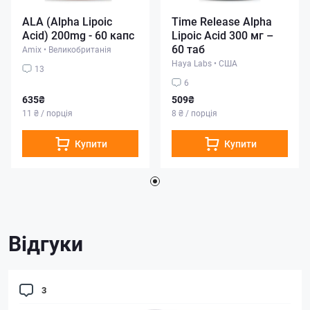
ALA (Alpha Lipoic
Time Release Alpha
Acid) 200mg - 60 капс
Lipoic Acid 300 мг –
60 таб
Amix
•
Великобританія
Haya Labs
•
США
13
6
635₴
509₴
11 ₴ / порція
8 ₴ / порція
Купити
Купити
Відгуки
3