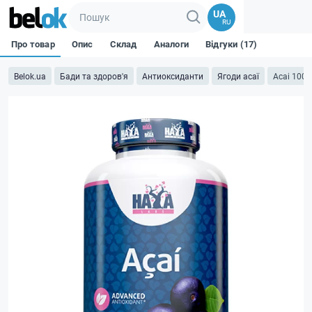
UA
RU
Про товар
Опис
Склад
Аналоги
Відгуки (17)
Belok.ua
Бади та здоров'я
Антиоксиданти
Ягоди асаї
Acai 1000