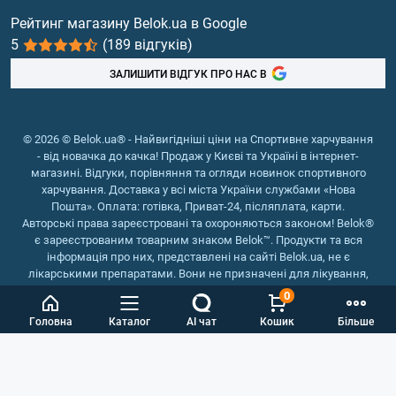
Вітаміни та мінерали
Рейтинг магазину Belok.ua в Google
5
(189 відгуків)
Риб'ячий жир, жирні кислоти
ЗАЛИШИТИ ВІДГУК ПРО НАС В
© 2026 © Belok.ua® - Найвигідніші ціни на Спортивне харчування
- від новачка до качка! Продаж у Києві та Україні в інтернет-
магазині. Відгуки, порівняння та огляди новинок спортивного
харчування. Доставка у всі міста України службами «Нова
Пошта». Оплата: готівка, Приват-24, післяплата, карти.
Авторські права зареєстровані та охороняються законом! Belok®
є зареєстрованим товарним знаком Belok™. Продукти та вся
інформація про них, представлені на сайті Belok.ua, не є
лікарськими препаратами. Вони не призначені для лікування,
зняття симптомів та запобігання хворобам.
0
Інтернет магазин Belok.ua
››
Інтернет магазин спортивного
Головна
Каталог
AI чат
Кошик
Більше
харчування