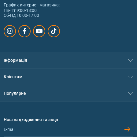
График интернет‑магазина:
Пн-Пт 9:00-18:00
Сб-Нд 10:00-17:00
Інформація
Про нас
Клієнтам
Контакти
Система знижок
Популярне
Політика конфіденційності
Доставка і оплата
Амінокислоти
Договір приєднання
Питання та відповіді
Протеїн
Нові надходження та акції
Обмін та повернення
Контакти та адреси магазинів
Гейнери