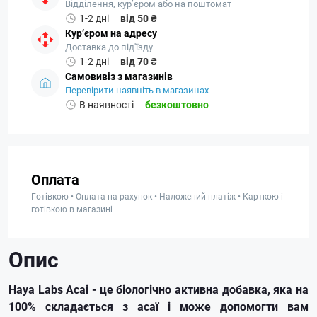
Відділення, кур’єром або на поштомат
1-2 дні
від 50 ₴
Кур’єром на адресу
Доставка до під'їзду
1-2 дні
від 70 ₴
Самовивіз з магазинів
Перевірити наявніть в магазинах
В наявності
безкоштовно
Оплата
Готівкою • Оплата на рахунок • Наложений платіж • Карткою і
готівкою в магазині
Опис
Haya Labs Acai - це біологічно активна добавка, яка на
100% складається з асаї і може допомогти вам