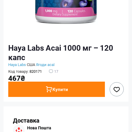
Haya Labs Acai 1000 мг – 120
капс
Haya Labs
США
Ягоди асаї
Код товару:
820171
17
467₴
Купити
Доставка
Нова Пошта