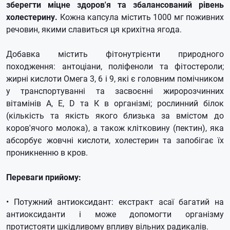
зберегти міцне здоров'я та збалансований рівень
холестерину.
Кожна капсула містить 1000 мг поживних
речовин, якими славиться ця крихітна ягода.
Добавка містить фітонутрієнти природного
походження: антоціани, поліфеноли та фітостероли;
жирні кислоти Омега 3, 6 і 9, які є головним помічником
у транспортуванні та засвоєнні жиророзчинних
вітамінів A, E, D та К в організмі; рослинний білок
(кількість та якість якого близька за вмістом до
коров'ячого молока), а також клітковину (пектин), яка
абсорбує жовчні кислоти, холестерин та запобігає їх
проникненню в кров.
Переваги прийому:
• Потужний антиоксидант: екстракт асаї багатий на
антиоксиданти і може допомогти організму
протистояти шкідливому впливу вільних радикалів.