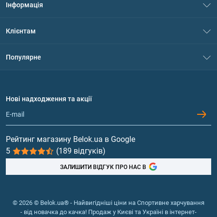
Інформація
Про нас
Клієнтам
Контакти
Система знижок
Популярне
Політика конфіденційності
Доставка і оплата
Амінокислоти
Договір приєднання
Питання та відповіді
Протеїн
Нові надходження та акції
Обмін та повернення
Контакти та адреси магазинів
Гейнери
Вітаміни та мінерали
Рейтинг магазину Belok.ua в Google
5
(189 відгуків)
Риб'ячий жир, жирні кислоти
ЗАЛИШИТИ ВІДГУК ПРО НАС В
© 2026 © Belok.ua® - Найвигідніші ціни на Спортивне харчування
- від новачка до качка! Продаж у Києві та Україні в інтернет-