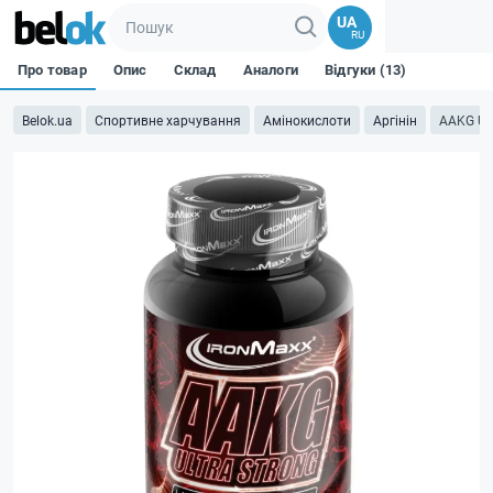
UA
RU
Про товар
Опис
Склад
Аналоги
Відгуки (13)
Belok.ua
Спортивне харчування
Амінокислоти
Аргінін
AAKG Ult