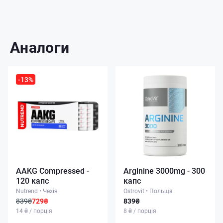
Аналоги
-13%
AAKG Compressed -
Arginine 3000mg - 300
120 капс
капс
Nutrend
•
Чехія
Ostrovit
•
Польща
839₴
729₴
839₴
14 ₴ / порція
8 ₴ / порція