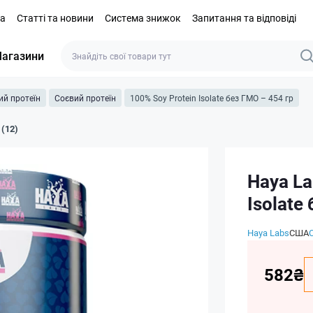
та
Статті та новини
Система знижок
Запитання та відповіді
агазини
ий протеїн
Соєвий протеїн
100% Soy Protein Isolate без ГМО – 454 гр
 (12)
Haya La
Isolate
Haya Labs
США
582₴