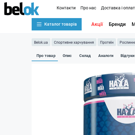
Контакти
Про нас
Доставка і опла
Акції
Бренди
М
Каталог товарів
Belok.ua
Спортивне харчування
Протеїн
Рослинн
Про товар
Опис
Склад
Аналоги
Відгуки