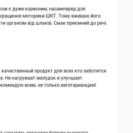
кож є дуже корисним, насамперед для
окращення моторики ШКТ. Тому вживаю його
и організм від шлаків. Смак приємний до речі.
 качественный продукт для всех кто заботится
е. Не нагружает желудок и улучшает
комендую всем, не только вегетарианцам!
т насытить организм белком высокого