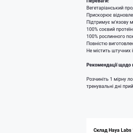
Переваги:
Вегетаріанський пр
Прискорює відновл
Підтримує м'язову 
100% соєвий протеїн
100% рослинного по
Повністю виготовлен
Не містить штучних і
Рекомендації щодо 
Розчиніть 1 мірну ло
тренувальні дні при
Склад Haya Labs 1