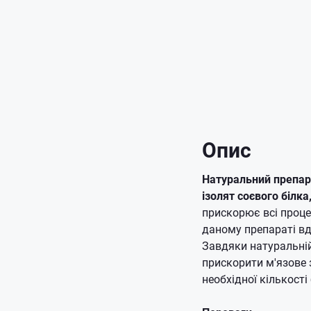
Опис
Натуральний препар
ізолят соєвого білк
прискорює всі проце
даному препараті вд
Завдяки натуральній
прискорити м'язове 
необхідної кількості