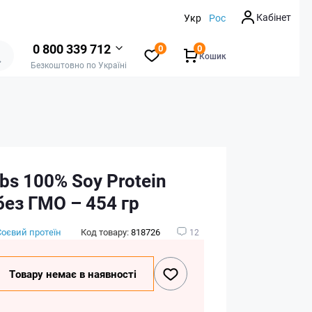
Кабінет
Укр
Рос
0 800 339 712
0
0
Кошик
Безкоштовно по Україні
bs 100% Soy Protein
 без ГМО – 454 гр
Соєвий протеїн
Код товару:
818726
12
Товару немає в наявності