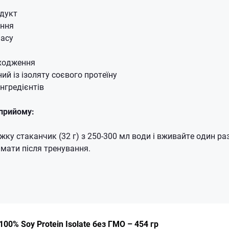
одукт
ення
масу
ходження
ий із ізоляту соєвого протеїну
нгредієнтів
прийому:
жку стаканчик (32 г) з 250-300 мл води і вживайте один раз
ймати після тренування.
00% Soy Protein Isolate без ГМО – 454 гр