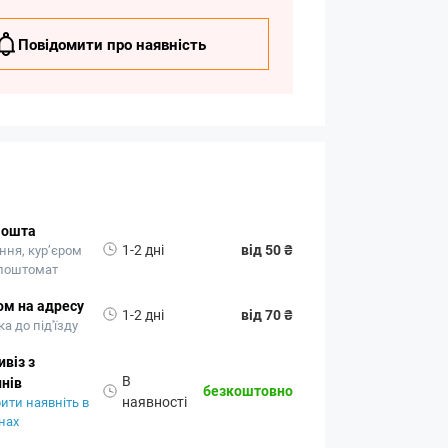
Повідомити про наявність
Пошта
1-2 дні
від 50 ₴
ння, кур’єром
 поштомат
ом на адресу
1-2 дні
від 70 ₴
а до під'їзду
віз з
В
нів
безкоштовно
наявності
ити наявніть в
нах