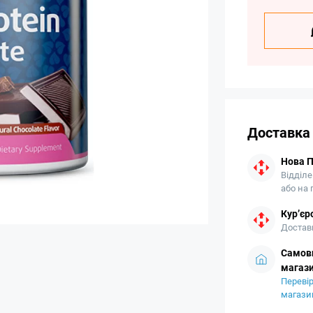
Доставка
Нова 
Відділе
або на
Кур’єр
Доставк
Самови
магази
Перевір
магази