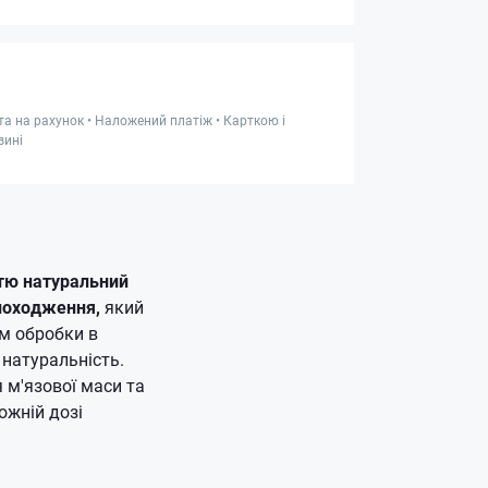
та на рахунок • Наложений платіж • Карткою і
зині
стю натуральний
 походження,
який
ам обробки в
 натуральність.
 м'язової маси та
ожній дозі