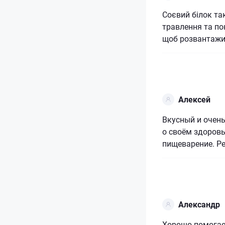
Соєвий білок та
травлення та п
щоб розвантажит
Алексей
Вкусный и очень
о своём здоровь
пищеварение. Ре
Александр
Хорошо помогае