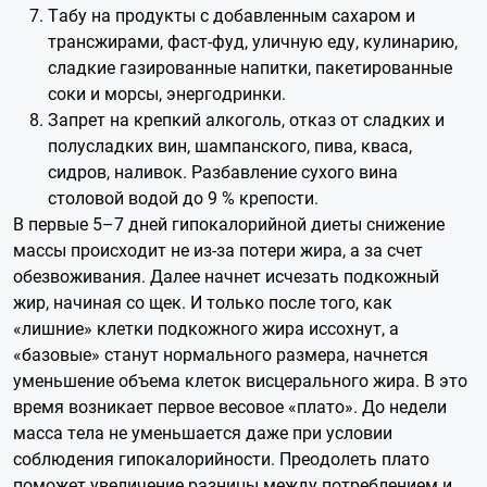
Табу на продукты с добавленным сахаром и
трансжирами, фаст-фуд, уличную еду, кулинарию,
сладкие газированные напитки, пакетированные
соки и морсы, энергодринки.
Запрет на крепкий алкоголь, отказ от сладких и
полусладких вин, шампанского, пива, кваса,
сидров, наливок. Разбавление сухого вина
столовой водой до 9 % крепости.
В первые 5–7 дней гипокалорийной диеты снижение
массы происходит не из-за потери жира, а за счет
обезвоживания. Далее начнет исчезать подкожный
жир, начиная со щек. И только после того, как
«лишние» клетки подкожного жира иссохнут, а
«базовые» станут нормального размера, начнется
уменьшение объема клеток висцерального жира. В это
время возникает первое весовое «плато». До недели
масса тела не уменьшается даже при условии
соблюдения гипокалорийности. Преодолеть плато
поможет увеличение разницы между потреблением и