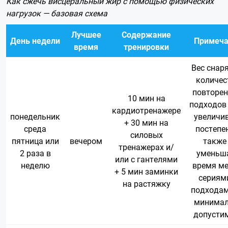
Как сжечь висцеральный жир
с помощью физических
нагрузок — базовая схема
Лучшее
Содержание
День недели
Примеча
время
тренировки
Вес снар
количес
повторен
10 мин на
подходов
кардиотренажере
понедельник
увеличи
+ 30 мин на
среда
постепе
силовых
пятница или
вечером
также
тренажерах и/
2 раза в
уменьш
или с гантелями
неделю
время м
+ 5 мин заминки
сериям
на растяжку
подходам
минимал
допусти