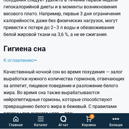
гипокалорийной диеты и в моменты возникновения
весового плато. Например, первые 3 дня ограничения
калорийности, даже без физических нагрузок, могут
привести к потере до 2–3 л воды и обезвоживания
белой жировой ткани на 3,6 %, а не ее сжигания.
Гигиена сна
К оглавлению
Качественный ночной сон во время похудения — залог
выработки нужного количества гормонов, отвечающих
за аппетит, пищевое поведение и разложение белого
жира. Во время сна также вырабатываются
нейропептидные гормоны, которые способствуют
превращению белого жира в бежевый. С правилами
гигиены сна знакомы все — это:
0
Минимальная длительность — 6 часов для мужчин
Главная
Каталог
AI чат
Корзина
Больше
и 7 часов для женщин.