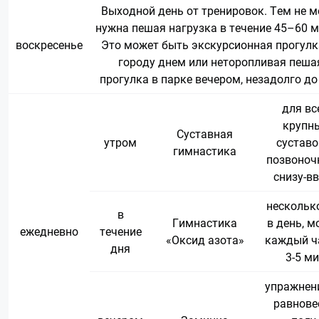
Выходной день от тренировок. Тем не м
нужна пешая нагрузка в течение 45–60 м
воскресенье
Это может быть экскурсионная прогулк
городу днем или неторопливая пеша
прогулка в парке вечером, незадолго до
для вс
крупн
Суставная
утром
суставо
гимнастика
позвоноч
снизу-в
нескольк
в
Гимнастика
в день, 
ежедневно
течение
«Оксид азота»
каждый ч
дня
3-5 м
упражнен
равнове