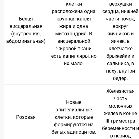
клетки
верхушки
расположена одна
сердца, нижней
Белая
крупная капля
части почек,
висцеральная
жира и одна
вокруг
(внутренняя,
митохондрия. В
яичников и
абдоминальная)
висцеральной
яичек, в
жировой ткани
клетчатке
есть капилляры, но
брыжейки и
их мало.
сальника, в
паху, внутри
бедер.
Железистая
часть
Новые
молочных
эпителиальные
желез в конце
Розовая
клетки, которые
III триместра
формируются из
беременности и
белых адипоцитов.
в период