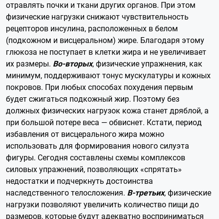
отравлять почки и ткани других органов. При этом
физические нагрузки снижают чувствительность
рецепторов инсулина, расположенных в белом
(подкожном и висцеральном) жире. Благодаря этому
глюкоза не поступает в клетки жира и не увеличивает
их размеры.
Во-вторых
, физические упражнения, как
минимум, поддерживают тонус мускулатуры и кожных
покровов. При любых способах похудения первым
будет сжигаться подкожный жир. Поэтому без
должных физических нагрузок кожа станет дряблой, а
при большой потере веса — обвиснет. Кстати, период
избавления от висцерального жира можно
использовать для формирования нового силуэта
фигуры. Сегодня составлены схемы комплексов
силовых упражнений, позволяющих «спрятать»
недостатки и подчеркнуть достоинства
наследственного телосложения.
В-третьих
, физические
нагрузки позволяют увеличить количество пищи до
размеров, которые будут адекватно восприниматься