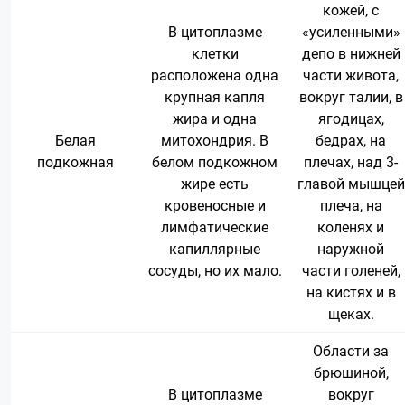
кожей, с
В цитоплазме
«усиленными»
клетки
депо в нижней
расположена одна
части живота,
крупная капля
вокруг талии, в
жира и одна
ягодицах,
Белая
митохондрия. В
бедрах, на
подкожная
белом подкожном
плечах, над 3-
жире есть
главой мышцей
кровеносные и
плеча, на
лимфатические
коленях и
капиллярные
наружной
сосуды, но их мало.
части голеней,
на кистях и в
щеках.
Области за
брюшиной,
В цитоплазме
вокруг