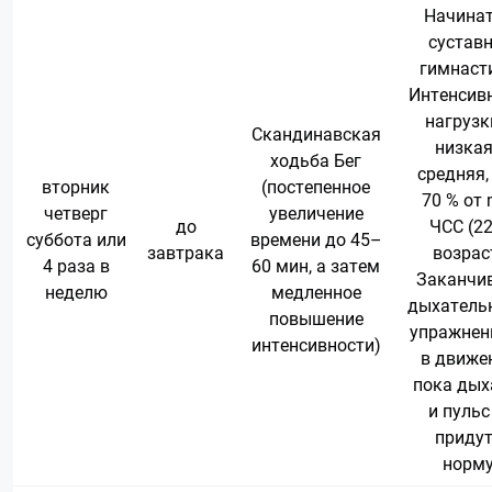
Начинат
сустав
гимнаст
Интенсив
нагрузк
Скандинавская
низкая
ходьба Бег
средняя,
вторник
(постепенное
70 % от
четверг
увеличение
до
ЧСС (22
суббота или
времени до 45–
завтрака
возраст
4 раза в
60 мин, а затем
Заканчи
неделю
медленное
дыхатель
повышение
упражнен
интенсивности)
в движе
пока дых
и пульс
придут
норму