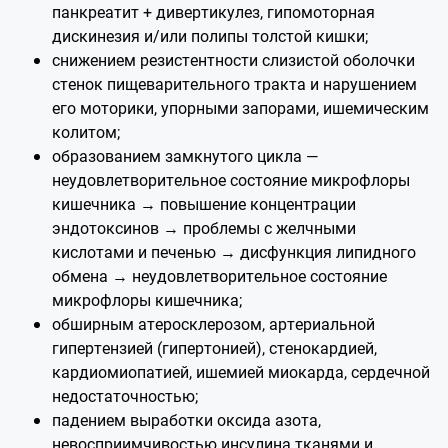
панкреатит + дивертикулез, гипомоторная
дискинезия и/или полипы толстой кишки;
снижением резистентности слизистой оболочки
стенок пищеварительного тракта и нарушением
его моторики, упорными запорами, ишемическим
колитом;
образованием замкнутого цикла —
неудовлетворительное состояние микрофлоры
кишечника → повышение концентрации
эндотоксинов → проблемы с желчными
кислотами и печенью → дисфункция липидного
обмена → неудовлетворительное состояние
микрофлоры кишечника;
обширным атеросклерозом, артериальной
гипертензией (гипертонией), стенокардией,
кардиомиопатией, ишемией миокарда, сердечной
недостаточностью;
падением выработки оксида азота,
невосприимчивостью инсулина тканями и