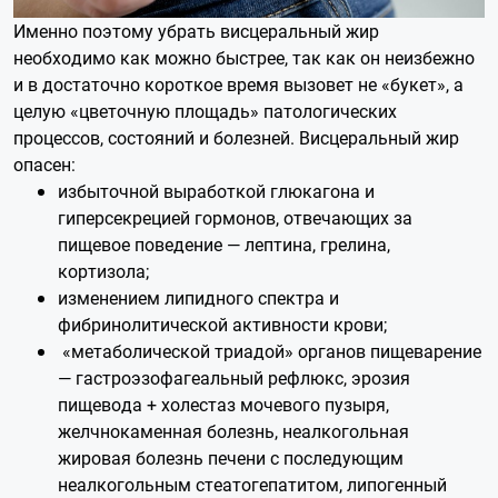
Именно поэтому убрать висцеральный жир
необходимо как можно быстрее, так как он неизбежно
и в достаточно короткое время вызовет не «букет», а
целую «цветочную площадь» патологических
процессов, состояний и болезней. Висцеральный жир
опасен:
избыточной выработкой глюкагона и
гиперсекрецией гормонов, отвечающих за
пищевое поведение — лептина, грелина,
кортизола;
изменением липидного спектра и
фибринолитической активности крови;
«метаболической триадой» органов пищеварение
— гастроэзофагеальный рефлюкс, эрозия
пищевода + холестаз мочевого пузыря,
желчнокаменная болезнь, неалкогольная
жировая болезнь печени с последующим
неалкогольным стеатогепатитом, липогенный