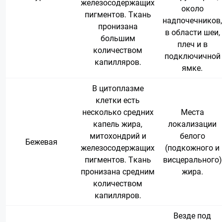
железосодержащих
около
пигментов. Ткань
надпочечников,
пронизана
в области шеи,
большим
плеч и в
количеством
подключичной
капилляров.
ямке.
В цитоплазме
клетки есть
несколько средних
Места
капель жира,
локализации
митохондрий и
белого
Бежевая
железосодержащих
(подкожного и
пигментов. Ткань
висцерального)
пронизана средним
жира.
количеством
капилляров.
Везде под