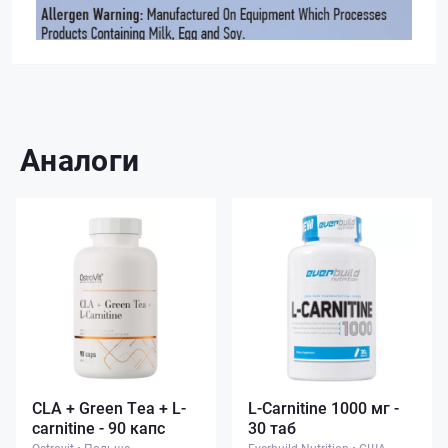
Аналоги
CLA + Green Tea + L-
L-Carnitine 1000 мг -
carnitine - 90 капс
30 таб
Ostrovit
•
Польша
Everbuild Nutrition
•
США