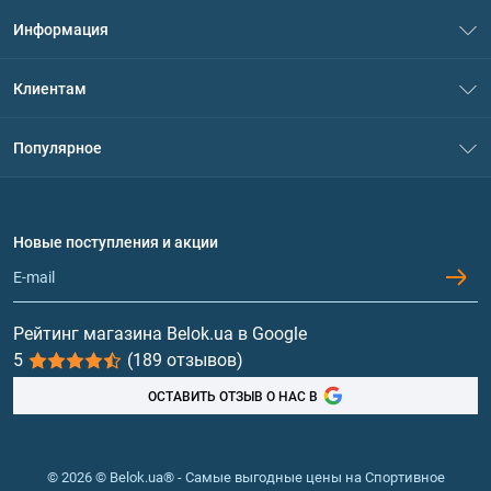
Информация
О нас
Клиентам
Контакты
Система скидок
Популярное
Политика конфиденциальности
Доставка и оплата
Аминокислоты
Договор присоединения
Вопросы и ответы
Протеин
Новые поступления и акции
Обмен и возврат
Контакты и адреса магазинов
Гейнеры
Витамины и минералы
Рейтинг магазина Belok.ua в Google
5
(189 отзывов)
Рыбий жир, жирные кислоты
ОСТАВИТЬ ОТЗЫВ О НАС В
© 2026 © Belok.ua® - Самые выгодные цены на Спортивное