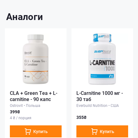
Аналоги
CLA + Green Tea + L-
L-Carnitine 1000 мг -
carnitine - 90 капс
30 таб
Ostrovit
•
Польша
Everbuild Nutrition
•
США
399₴
355₴
4 ₴ / порция
Купить
Купить