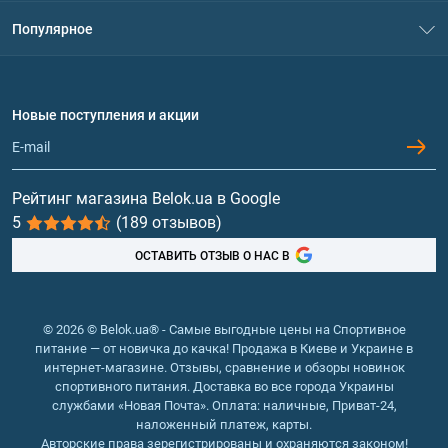
Система скидок
Популярное
Политика конфиденциальности
Доставка и оплата
Аминокислоты
Договор присоединения
Вопросы и ответы
Протеин
Новые поступления и акции
Обмен и возврат
Контакты и адреса магазинов
Гейнеры
Витамины и минералы
Рейтинг магазина Belok.ua в Google
5
(189 отзывов)
Рыбий жир, жирные кислоты
ОСТАВИТЬ ОТЗЫВ О НАС В
© 2026 © Belok.ua® - Самые выгодные цены на Спортивное
питание — от новичка до качка! Продажа в Киеве и Украине в
интернет-магазине. Отзывы, сравнение и обзоры новинок
спортивного питания. Доставка во все города Украины
службами «Новая Почта». Оплата: наличные, Приват-24,
наложенный платеж, карты.
Авторские права зерегистрированы и охраняются законом!