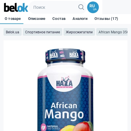
RU
UA
О товаре
Описание
Состав
Аналоги
Отзывы (17)
Belok.ua
Спортивное питание
Жиросжигатели
African Mango 350 м